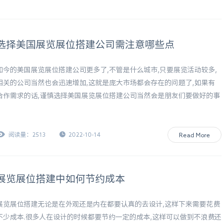
选择美国展览展位搭建公司需注意哪些点
如今的美国展览展位搭建公司更多了,不管是什么城市,只要展览活动较多,
相关的公司当然也会迅速增加,这就是庞大市场都会存在的问题了,如果有
合作需求的话,谨慎选择美国展览展位搭建公司当然会是朋友们要做好的事
情,我们都希望合作的公司制作的展台质量非常好
阅读量：2513
2022-10-14
Read More
展览展位搭建中如何节约成本
展览展位搭建无论是在外观还是内在都要认真的去设计,这样下来需要花费
不少成本.很多人在设计的时候都要节约一定的成本,这样可以做到不浪费还