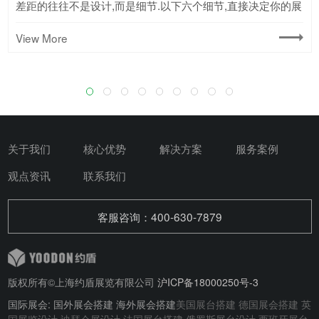
差距的往往不是设计,而是细节.以下六个细节,直接决定你的展
展会的舞台,是企业竞技的赛场也是品牌闪耀的舞台.在这个充
了德国慕尼黑Intersolar现场,在就由我来为大家介绍一下,约盾
会满场都是高亮度LED大屏堆砌的炫光展位,访客极易产生视
本常年居高不下,超时加班费用是基础工时的2.5倍,很容易让
子展,每年超4000家品牌集中亮相,千篇一律的科技蓝大屏+静
烈,展台搭建若想吸引流量,需避开诸多陷阱,掌握关键密码.
量密码,让你告别无效的美国展台搭建.
展体验与效果.以下避坑要点需牢记.
台是顺利开展还是被叫停.
满挑战与机遇的舞台上,约盾展览作为展台设计搭建的卓越创
展览与欣旺达新能源公司在现场的奇遇吧.
觉疲劳,打造低能耗却极具辨识度的视觉记忆点,是跳出同质化
搭建预算大幅超支,突破本地劳工高成本约束,是把预算聚焦到
态产品台的模板化搭建,很容易让品牌直接淹没在海量展位里,
View More
View More
View More
View More
View More
View More
View More
View More
造者,以独特的视角、创新的思维为你打造最强有力的武器
视觉陷阱的高效思路.
展示核心的关键.
突破同质化是抢占媒体与专业买家注意力的核心.
View More
关于我们
核心优势
解决方案
服务案例
观点资讯
联系我们
客服咨询：400-630-7879
版权所有©上海约盾展览有限公司
沪ICP备18000250号-3
国际展会: 国外展会搭建 海外展会搭建
美国展台搭建
德国展会搭建
英