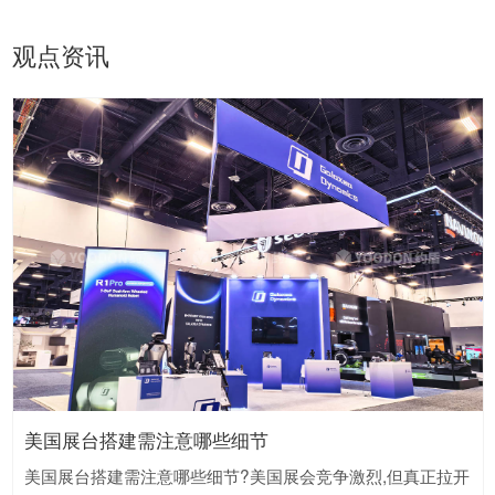
观点资讯
美国展台搭建需注意哪些细节
「约盾展览」为参展企业在德国Intersolar2024点亮光
「约盾展览」携手欣旺达亮相2024德国慕尼黑光伏展
美国展台搭建如何打造高辨识度的低能耗视觉记忆点
德国展会搭建如何突破本地劳工高成本约束
美国CES展搭建如何突破同质化
别再踩坑!美国展台搭建的流量密码全在这
别再踩坑!美国展台搭建的5个流量密码
国外展会搭建避坑指南：开启无忧参展之旅
芒！
美国展台搭建需注意哪些细节?美国展会竞争激烈,但真正拉开
大家好,我是约盾展览.跨越山海历经九九八十一难,我终于来到
美国展台搭建如何打造高辨识度的低能耗视觉记忆点?美国展
德国展会搭建如何突破本地劳工高成本约束?德国展会人工成
美国CES展搭建如何突破同质化?CES作为全球蕞大的消费电
别再踩坑!美国展台搭建的流量密码全在这?美国展会竞争激
在美国参加展会,展台搭建是吸引流量的关键,掌握以下5个流
参加国外展会,搭建环节若掉以轻心,极易陷入各种“坑”,影响参