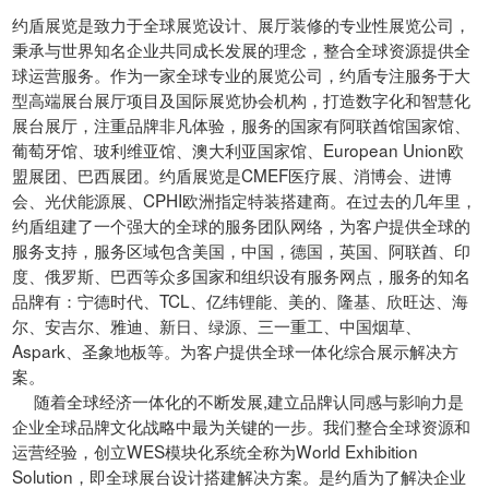
约盾展览是致力于全球展览设计、展厅装修的专业性展览公司，
秉承与世界知名企业共同成长发展的理念，整合全球资源提供全
球运营服务。作为一家全球专业的展览公司，约盾专注服务于大
型高端展台展厅项目及国际展览协会机构，打造数字化和智慧化
展台展厅，注重品牌非凡体验，服务的国家有阿联酋馆国家馆、
葡萄牙馆、玻利维亚馆、澳大利亚国家馆、European Union欧
盟展团、巴西展团。约盾展览是CMEF医疗展、消博会、进博
会、光伏能源展、CPHI欧洲指定特装搭建商。在过去的几年里，
约盾组建了一个强大的全球的服务团队网络，为客户提供全球的
服务支持，服务区域包含美国，中国，德国，英国、阿联酋、印
度、俄罗斯、巴西等众多国家和组织设有服务网点，服务的知名
品牌有：宁德时代、TCL、亿纬锂能、美的、隆基、欣旺达、海
尔、安吉尔、雅迪、新日、绿源、三一重工、中国烟草、
Aspark、圣象地板等。为客户提供全球一体化综合展示解决方
案。
随着全球经济一体化的不断发展,建立品牌认同感与影响力是
企业全球品牌文化战略中最为关键的一步。我们整合全球资源和
运营经验，创立WES模块化系统全称为World Exhibition
Solution，即全球展台设计搭建解决方案。是约盾为了解决企业