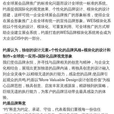
在全球展会品牌推广的标准化问题而设计全球统一标准的系统。
约盾提倡国际化的视觉效果、个性化的品牌设计、模块化的设计
搭建，这样可统一企业全球展会品牌推广的形象标准，使得企业
在展会形象推广上在全球有统一的宣传品牌形象。WES模块化系
统以个性化的设计、模块化、可重复利用、可全球推广的方式帮
助企业建立展会系统，约盾打造的WES品牌模块化系统将会成为
大企业CIS中的一部分。
约盾认为，独创的设计元素+个性化的品牌风格+模块化的设计和
制作+全球统一应用=国际化品牌视觉形象
我们坚信品牌永恒，并寻找与品牌相关的创意与精神，与企业文
化相结合，展现出更加独道的品牌内涵，将独具创意的设计融入
到企业灵魂中,以精细无遗的执行能力，感染您的品牌,使品牌引
起观众的共鸣.约盾以”More Valuable Design设计创造价值“为核
心品牌思想，独具创意、启发丰富灵感源泉，精辟独到的策略，
巨细无遗的执行能力，为客户的品牌活动带去最具感染力的体
验。
约盾品牌释意
“约”释意为约定、承诺、守信，代表着我们重视每一份信任