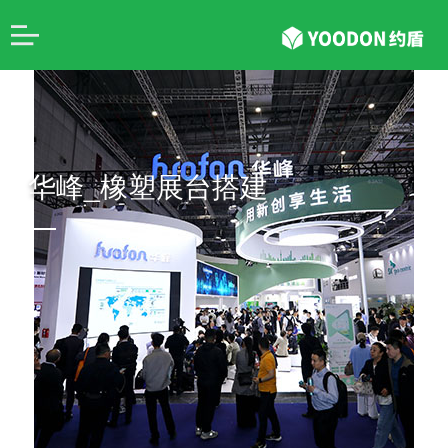
华峰_橡塑展台搭建